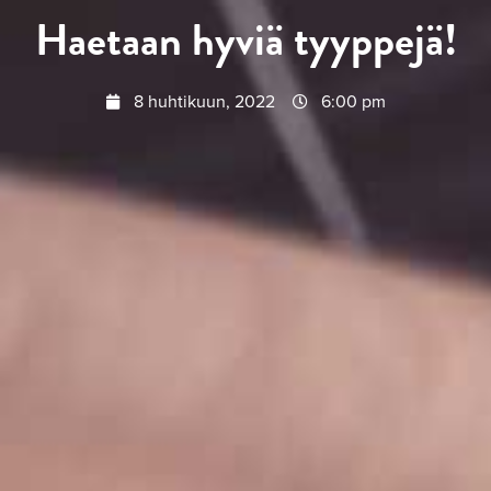
Haetaan hyviä tyyppejä!
8 huhtikuun, 2022
6:00 pm