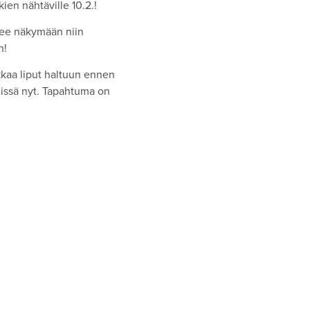
kien nähtäville 10.2.!
lee näkymään niin
n!
kkaa liput haltuun ennen
issä nyt. Tapahtuma on