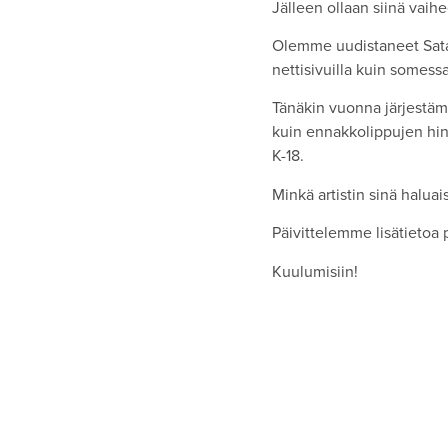
Jälleen ollaan siinä vaihe
Olemme uudistaneet Satam
nettisivuilla kuin somes
Tänäkin vuonna järjestäm
kuin ennakkolippujen hin
K-18.
Minkä artistin sinä haluai
Päivittelemme lisätietoa p
Kuulumisiin!