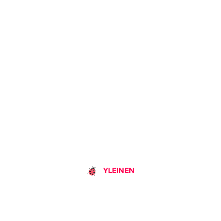
YLEINEN
Jännitystä ilmassa