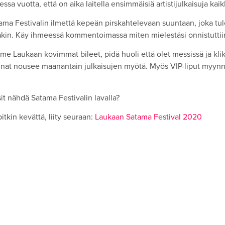
essa vuotta, että on aika laitella ensimmäisiä artistijulkaisuja kaik
a Festivalin ilmettä kepeän pirskahtelevaan suuntaan, joka tu
sakin. Käy ihmeessä kommentoimassa miten mielestäsi onnistuttii
me Laukaan kovimmat bileet, pidä huoli että olet messissä ja kli
nat nousee maanantain julkaisujen myötä. Myös VIP-liput myynn
sit nähdä Satama Festivalin lavalla?
itkin kevättä, liity seuraan:
Laukaan Satama Festival 2020
Menossa mukana: